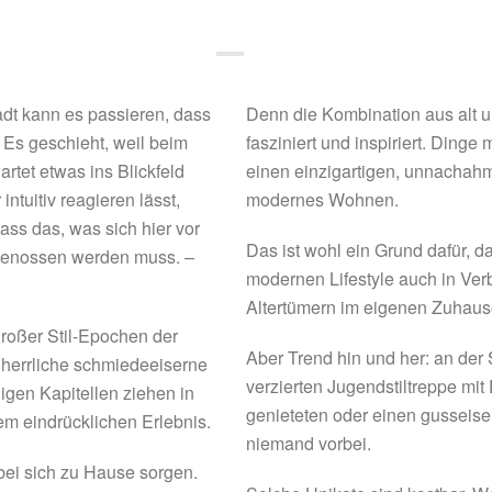
dt kann es passieren, dass
Denn die Kombination aus alt u
– Es geschieht, weil beim
fasziniert und inspiriert. Ding
tet etwas ins Blickfeld
einen einzigartigen, unnachah
ntuitiv reagieren lässt,
modernes Wohnen.
dass das, was sich hier vor
Das ist wohl ein Grund dafür, d
genossen werden muss. –
modernen Lifestyle auch in Ver
Altertümern im eigenen Zuhause
roßer Stil-Epochen der
Aber Trend hin und her: an der
 herrliche schmiedeeiserne
verzierten Jugendstiltreppe mit
igen Kapitellen ziehen in
genieteten oder einen gusseise
m eindrücklichen Erlebnis.
niemand vorbei.
ei sich zu Hause sorgen.