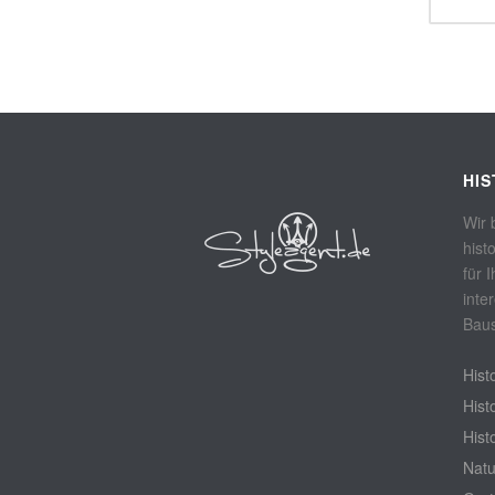
Deko
,
Eisen
HI
Wir 
hist
für 
inte
Baus
Hist
Hist
Hist
Natu