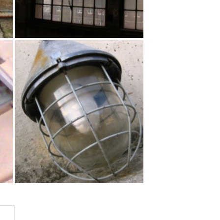
INDUSTRIEFENSTER
SCHMIEDEEISERN,
LOFTFENSTER,
FABRIKFENSTER,
HALLENFENSTER,
WERKSTATTFENSTER,
FENSTER, GEBRAUCHT
Eisen
INDUSTRIE-STRAHLER
„TROPFENFORM“, EX-
GESCHÜTZT