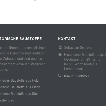
Eisen
,
Lampen & Laternen
Eisen
,
Lampen & Laternen
STORISCHE BAUSTOFFE
KONTAKT
Sebastian Schreier
bieten Ihnen unterschiedlichste
orische Baustoffe und Raritäten
Historische Baustoffe Leipzi
Ihr Zuhause und sind ebenso
Oschatzer Str. 201 a – d
ressiert am Ankauf historischer
04779 Wermsdorf/ OT
Lampersdorf
toffe.
03435/ 9888250
orische Baustoffe aus Holz
orische Baustoffe aus Eisen
orische Baustoffe aus Stein
rsteinbau