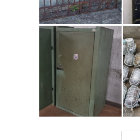
ZAUN SCHMIEDEEISERN,
ANTIK, EISENZAUN,
METALLZAUN,
GARTENZAUN, VIELE
ZAUNSFELDER
Eisen
,
Zäune
ALTER STAHLSCHRANK
S
KLEIN