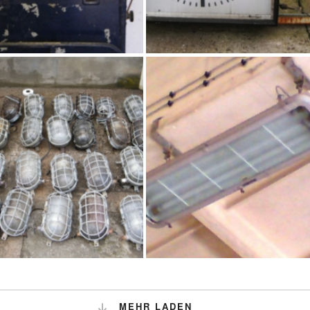
INDUSTRIEWAAGE
ALTE INDUSTRIEUHR, CA.
RAPIDO, BIS 500 KG
81 X 81 CM
Deko
,
Eisen
Deko
,
Eisen
CHILDKRÖTENLAMPE
INDUSTRIE-LEUCHTE, CA.
BUNKERLAMPE, OVAL
120 CM X 30 CM X 15 CM
MEHR LADEN