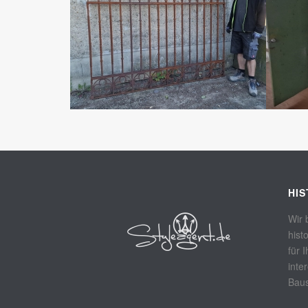
HI
Wir 
hist
für 
inte
Baus