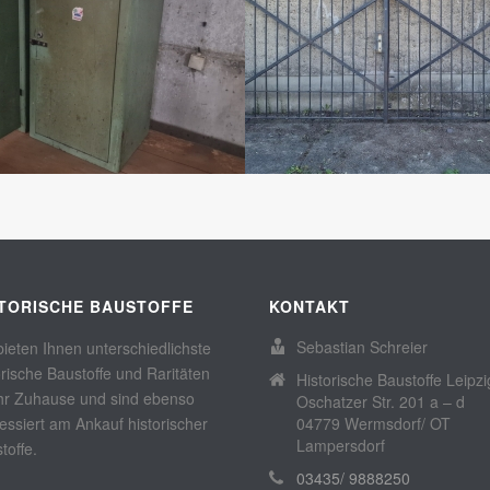
STORISCHE BAUSTOFFE
KONTAKT
Sebastian Schreier
bieten Ihnen unterschiedlichste
orische Baustoffe und Raritäten
Historische Baustoffe Leipzi
Ihr Zuhause und sind ebenso
Oschatzer Str. 201 a – d
ressiert am Ankauf historischer
04779 Wermsdorf/ OT
Lampersdorf
toffe.
03435/ 9888250