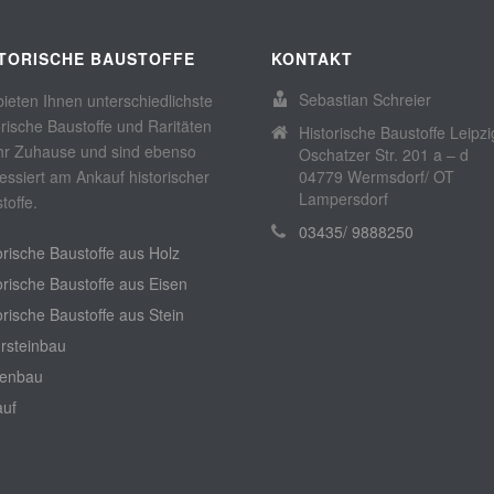
STORISCHE BAUSTOFFE
KONTAKT
Sebastian Schreier
bieten Ihnen unterschiedlichste
orische Baustoffe und Raritäten
Historische Baustoffe Leipzi
Ihr Zuhause und sind ebenso
Oschatzer Str. 201 a – d
ressiert am Ankauf historischer
04779 Wermsdorf/ OT
Lampersdorf
toffe.
03435/ 9888250
orische Baustoffe aus Holz
orische Baustoffe aus Eisen
orische Baustoffe aus Stein
rsteinbau
tenbau
auf