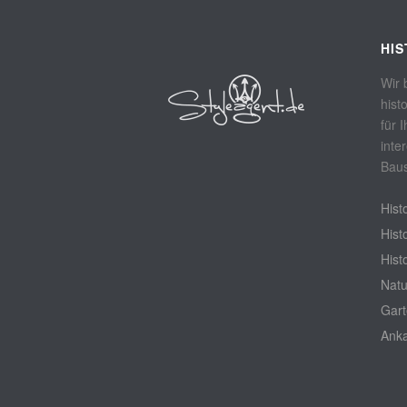
HI
Wir 
hist
für 
inte
Baus
Hist
Hist
Hist
Natu
Gar
Ank