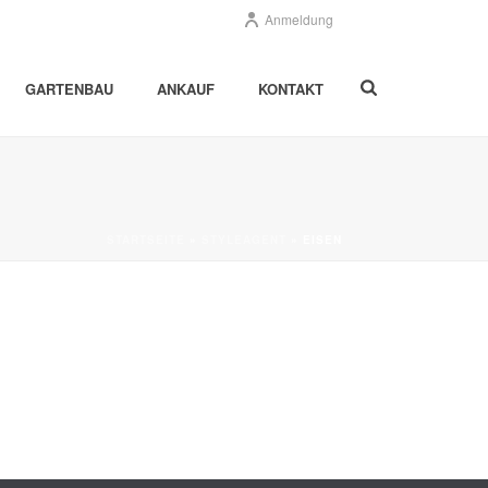
Anmeldung
GARTENBAU
ANKAUF
KONTAKT
STARTSEITE
»
STYLEAGENT
»
EISEN